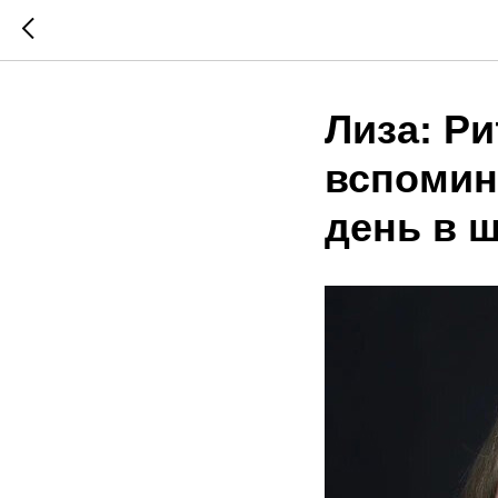
Лиза: Ри
вспомин
день в 