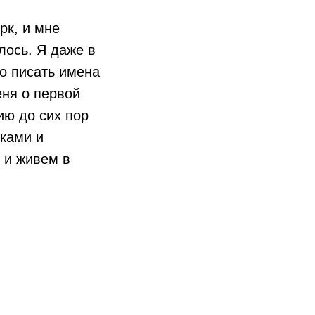
рк, и мне
алось. Я даже в
во писать имена
еня о первой
ю до сих пор
ками и
 и живем в