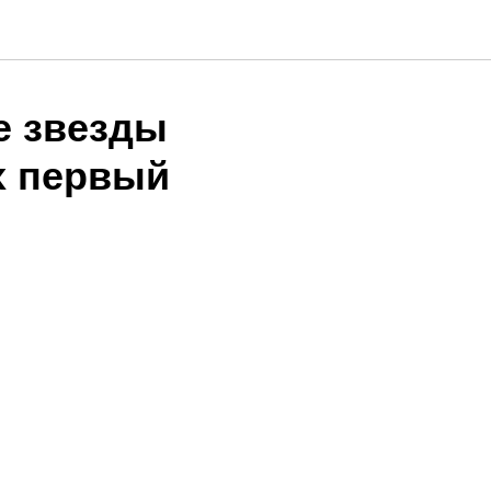
е звезды
х первый