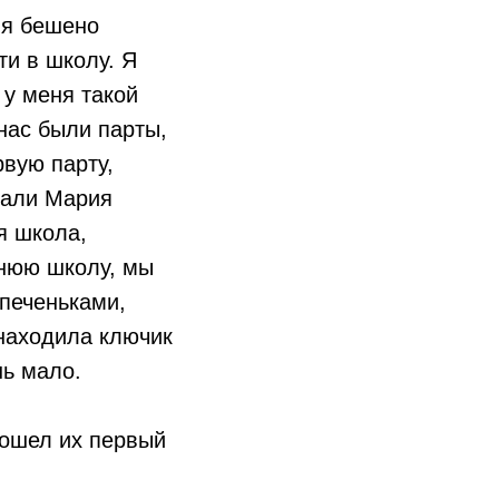
ня бешено
ти в школу. Я
 у меня такой
 нас были парты,
рвую парту,
звали Мария
я школа,
днюю школу, мы
-печеньками,
 находила ключик
нь мало.