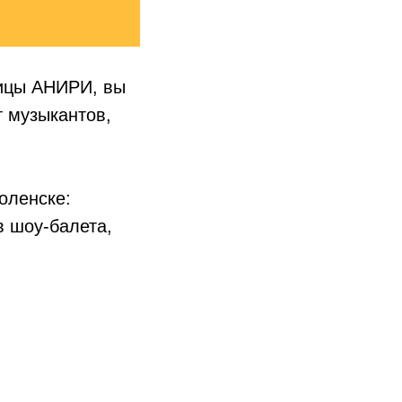
ицы АНИРИ, вы
 музыкантов,
оленске:
в шоу-балета,