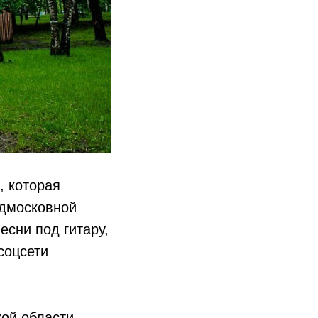
, которая
одмосковной
есни под гитару,
соцсети
кой области