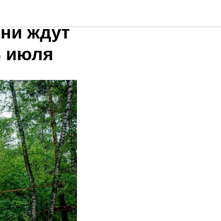
сы,
сни ждут
3 июля