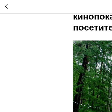
РИАМО в
кинопок
посетит