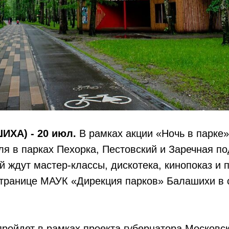
ХА) - 20 июл.
В рамках акции «Ночь в парке»
ля в парках Пехорка, Пестовский и Заречная п
й ждут мастер-классы, дискотека, кинопоказ и п
странице МАУК «Дирекция парков» Балашихи в 
пройдет в рамках проекта губернатора Московс