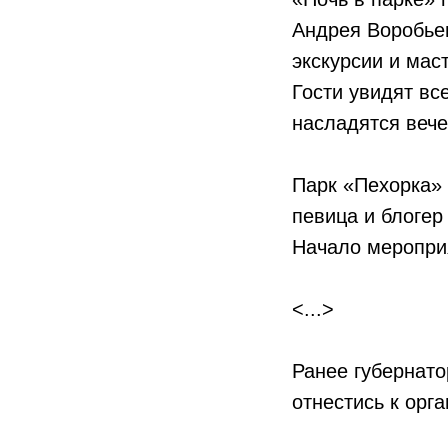
Андрея Воробье
экскурсии и мас
Гости увидят вс
насладятся веч
Парк «Пехорка»
певица и блогер
Начало мероприя
<...>
Ранее губернат
отнестись к орг