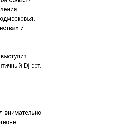
ления,
Подмосковья.
нствах и
 выступит
тичный Dj-сет.
ил внимательно
гионе.