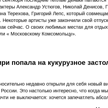
е сентября последние теплые деньки пытаются 
актеры Александр Устюгов, Николай Денисов, 
на Терехова, Григорий Лепс, который совмеща
. Некоторые артисты уже закончили свой отпуск
как сейчас. О своих любимых местах для отды
али « Московскому Комсомольцу».
ри попала на кукурузное засто
носительно недавно открыли для себя новый в
России. Это настолько интересно, что когда мы 
чти не выключается: хочется запечатлеть абсо