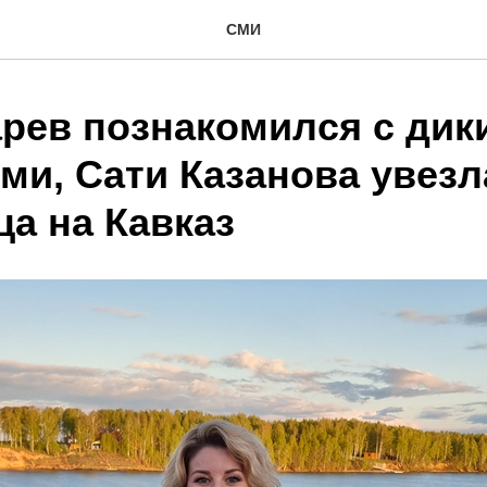
СМИ
арев познакомился с дик
ми, Сати Казанова увезл
ца на Кавказ