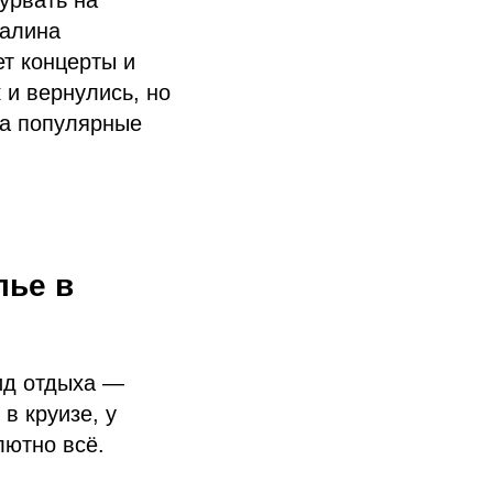
урвать на
Галина
ет концерты и
 и вернулись, но
ха популярные
лье в
ид отдыха —
в круизе, у
лютно всё.