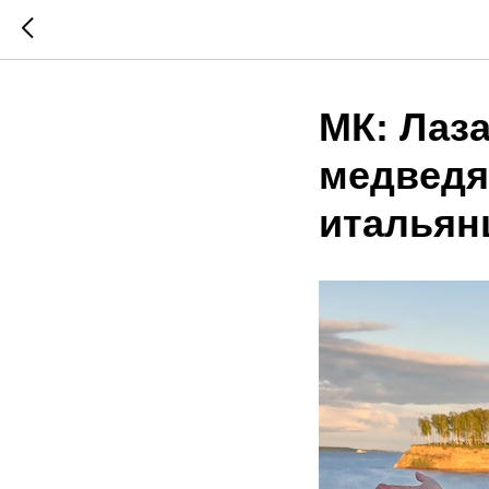
МК: Лаз
медведя
итальян