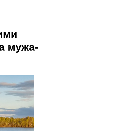
ими
а мужа-