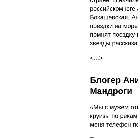
стране. В начал
российском юге 
Бокашевская, Ан
поездки на море
помнят поездку 
звезды рассказ
<...>
Блогер Ани
Мандроги
«Мы с мужем от
круизы по рекам 
меня телефон по