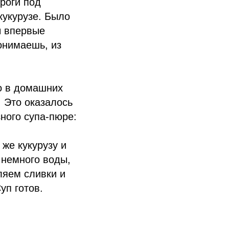
роги под
кукурузе. Было
ы впервые
онимаешь, из
го в домашних
. Это оказалось
ного супа-пюре:
же кукурузу и
 немного воды,
ляем сливки и
уп готов.