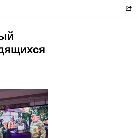
ный
одящихся