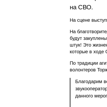
на СВО.
На сцене высту
На благотворите
будут закуплены
штук! Это жизне
которые в ходе
По традиции аги
волонтеров Торж
Благодарим вс
звукооперато
данного меро