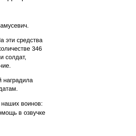
Самусевич.
а эти средства
количестве 346
и солдат,
ние.
й наградила
датам.
 наших воинов:
омощь в озвучке