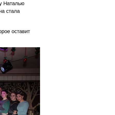
у Наталью
на стала
орое оставит