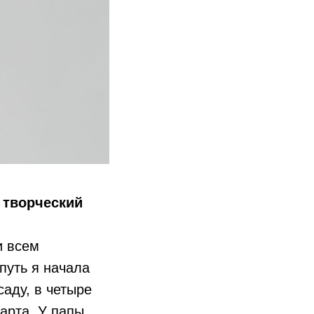
ш творческий
и всем
путь я начала
саду, в четыре
арта. У папы