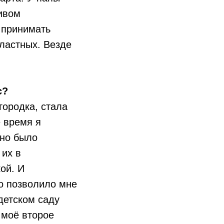
тивом
а принимать
бластных. Везде
с?
городка, стала
 время я
жно было
 их в
ой. И
о позволило мне
детском саду
 моё второе