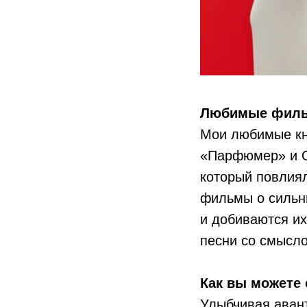
Любимые фильм
Мои любимые кн
«Парфюмер» и О
который повлиял
фильмы о сильны
и добиваются их
песни со смысло
Как вы можете 
Улыбчивая авант