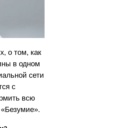
, о том, как
ины в одном
иальной сети
тся с
ормить всю
 «Безумие».