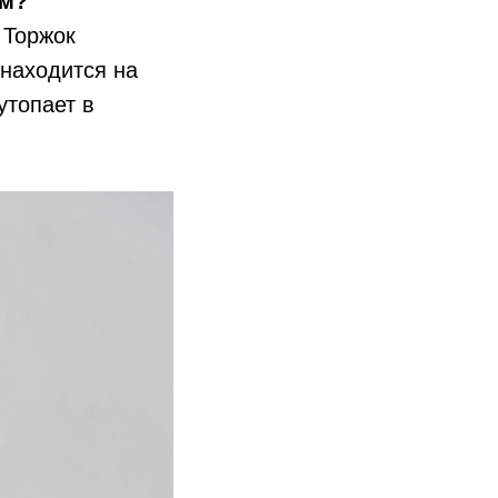
ом?
 Торжок
 находится на
утопает в