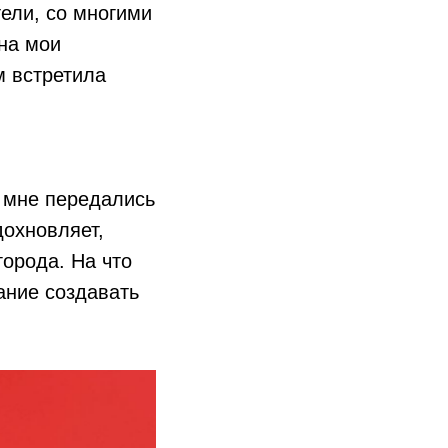
ели, со многими
на мои
м встретила
И мне передались
дохновляет,
города. На что
ание создавать