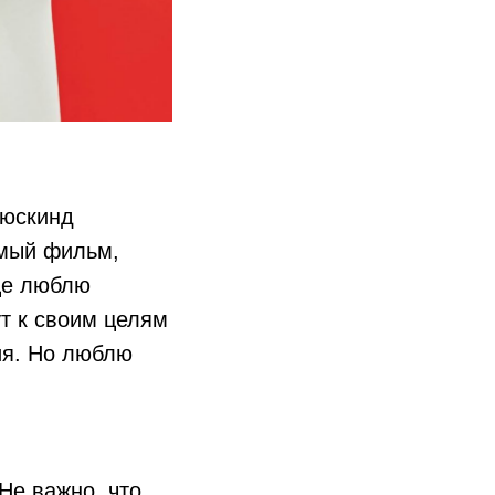
Зюскинд
имый фильм,
бще люблю
т к своим целям
ия. Но люблю
Не важно, что