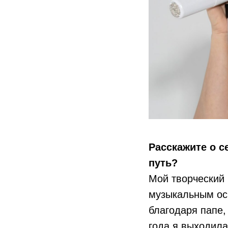
Расскажите о с
путь?
Мой творческий 
музыкальным осн
благодаря папе,
года я выходила