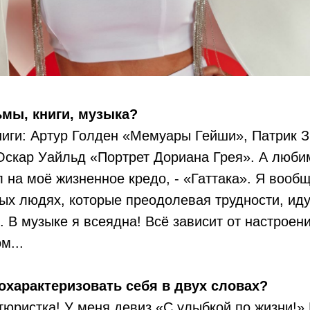
ы, книги, музыка?
иги: Артур Голден «Мемуары Гейши», Патрик 
скар Уайльд «Портрет Дориана Грея». А люб
 на моё жизненное кредо, - «Гаттака». Я воо
х людях, которые преодолевая трудности, иду
. В музыке я всеядна! Всё зависит от настроен
м...
охарактеризовать себя в двух словах?
юристка! У меня девиз «С улыбкой по жизни!» 